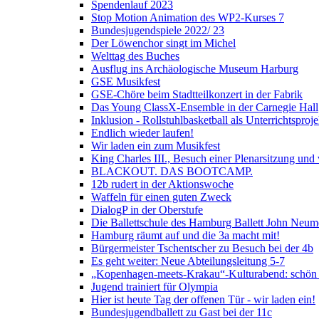
Spendenlauf 2023
Stop Motion Animation des WP2-Kurses 7
Bundesjugendspiele 2022/ 23
Der Löwenchor singt im Michel
Welttag des Buches
Ausflug ins Archäologische Museum Harburg
GSE Musikfest
GSE-Chöre beim Stadtteilkonzert in der Fabrik
Das Young ClassX-Ensemble in der Carnegie Hall
Inklusion - Rollstuhlbasketball als Unterrichtsproje
Endlich wieder laufen!
Wir laden ein zum Musikfest
King Charles III., Besuch einer Plenarsitzung und 
BLACKOUT. DAS BOOTCAMP.
12b rudert in der Aktionswoche
Waffeln für einen guten Zweck
DialogP in der Oberstufe
Die Ballettschule des Hamburg Ballett John Neume
Hamburg räumt auf und die 3a macht mit!
Bürgermeister Tschentscher zu Besuch bei der 4b
Es geht weiter: Neue Abteilungsleitung 5-7
„Kopenhagen-meets-Krakau“-Kulturabend: schön 
Jugend trainiert für Olympia
Hier ist heute Tag der offenen Tür - wir laden ein!
Bundesjugendballett zu Gast bei der 11c