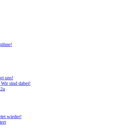
Bühne!
ei uns!
 Wir sind dabei!
12a
tet wieder!
ert