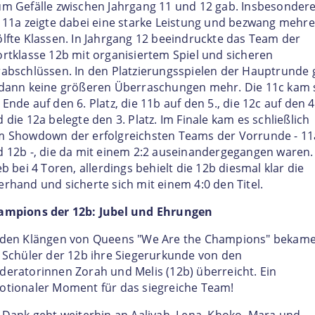
m Gefälle zwischen Jahrgang 11 und 12 gab. Insbesonder
 11a zeigte dabei eine starke Leistung und bezwang mehr
lfte Klassen. In Jahrgang 12 beeindruckte das Team der
rtklasse 12b mit organisiertem Spiel und sicheren
abschlüssen. In den Platzierungsspielen der Hauptrunde 
 dann keine größeren Überraschungen mehr. Die 11c kam 
Ende auf den 6. Platz, die 11b auf den 5., die 12c auf den 4
 die 12a belegte den 3. Platz. Im Finale kam es schließlich
m Showdown der erfolgreichsten Teams der Vorrunde - 11
 12b -, die da mit einem 2:2 auseinandergegangen waren.
eb bei 4 Toren, allerdings behielt die 12b diesmal klar die
rhand und sicherte sich mit einem 4:0 den Titel.
ampions der 12b: Jubel und Ehrungen
 den Klängen von Queens "We Are the Champions" bekam
 Schüler der 12b ihre Siegerurkunde von den
eratorinnen Zorah und Melis (12b) überreicht. Ein
tionaler Moment für das siegreiche Team!