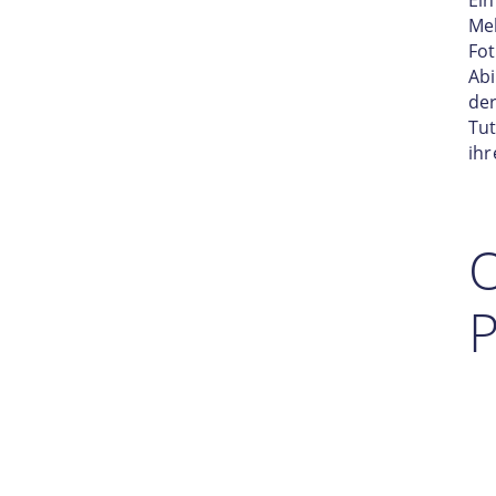
Ein
Mel
Fot
Abi
der
Tut
ihr
O
P