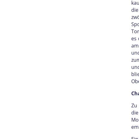
kau
die
zwö
Spo
Tor
es
am 
und
zu
und
bli
Obe
Ch
Zu
die
Mod
emo