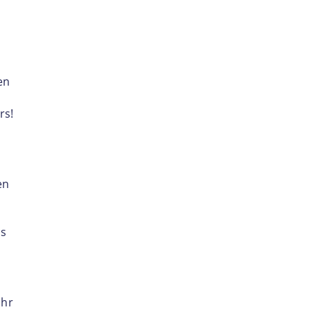
en
rs!
en
as
ahr