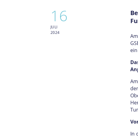
16
Be
Fu
JULI
2024
Am 
GSE
ein
Da
Anp
Am 
der
Obe
Her
Tur
Vor
In 