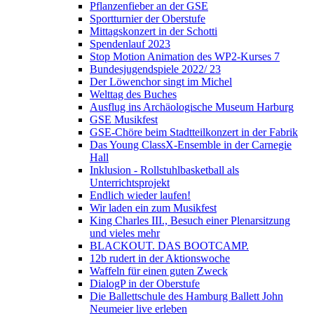
Pflanzenfieber an der GSE
Sportturnier der Oberstufe
Mittagskonzert in der Schotti
Spendenlauf 2023
Stop Motion Animation des WP2-Kurses 7
Bundesjugendspiele 2022/ 23
Der Löwenchor singt im Michel
Welttag des Buches
Ausflug ins Archäologische Museum Harburg
GSE Musikfest
GSE-Chöre beim Stadtteilkonzert in der Fabrik
Das Young ClassX-Ensemble in der Carnegie
Hall
Inklusion - Rollstuhlbasketball als
Unterrichtsprojekt
Endlich wieder laufen!
Wir laden ein zum Musikfest
King Charles III., Besuch einer Plenarsitzung
und vieles mehr
BLACKOUT. DAS BOOTCAMP.
12b rudert in der Aktionswoche
Waffeln für einen guten Zweck
DialogP in der Oberstufe
Die Ballettschule des Hamburg Ballett John
Neumeier live erleben