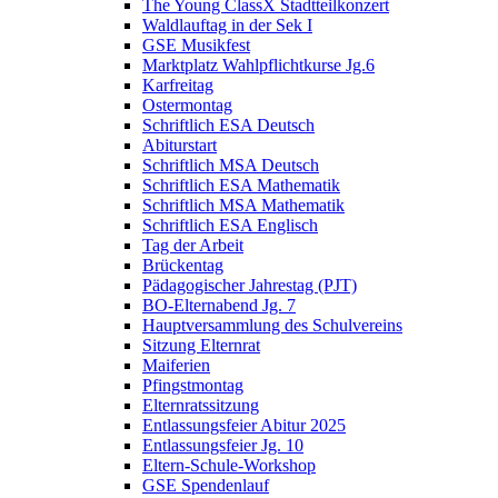
The Young ClassX Stadtteilkonzert
Waldlauftag in der Sek I
GSE Musikfest
Marktplatz Wahlpflichtkurse Jg.6
Karfreitag
Ostermontag
Schriftlich ESA Deutsch
Abiturstart
Schriftlich MSA Deutsch
Schriftlich ESA Mathematik
Schriftlich MSA Mathematik
Schriftlich ESA Englisch
Tag der Arbeit
Brückentag
Pädagogischer Jahrestag (PJT)
BO-Elternabend Jg. 7
Hauptversammlung des Schulvereins
Sitzung Elternrat
Maiferien
Pfingstmontag
Elternratssitzung
Entlassungsfeier Abitur 2025
Entlassungsfeier Jg. 10
Eltern-Schule-Workshop
GSE Spendenlauf