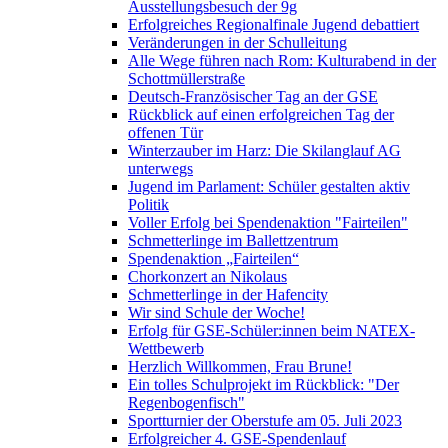
Ausstellungsbesuch der 9g
Erfolgreiches Regionalfinale Jugend debattiert
Veränderungen in der Schulleitung
Alle Wege führen nach Rom: Kulturabend in der
Schottmüllerstraße
Deutsch-Französischer Tag an der GSE
Rückblick auf einen erfolgreichen Tag der
offenen Tür
Winterzauber im Harz: Die Skilanglauf AG
unterwegs
Jugend im Parlament: Schüler gestalten aktiv
Politik
Voller Erfolg bei Spendenaktion "Fairteilen"
Schmetterlinge im Ballettzentrum
Spendenaktion „Fairteilen“
Chorkonzert an Nikolaus
Schmetterlinge in der Hafencity
Wir sind Schule der Woche!
Erfolg für GSE-Schüler:innen beim NATEX-
Wettbewerb
Herzlich Willkommen, Frau Brune!
Ein tolles Schulprojekt im Rückblick: "Der
Regenbogenfisch"
Sportturnier der Oberstufe am 05. Juli 2023
Erfolgreicher 4. GSE-Spendenlauf