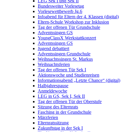
LEG Sek I und Sek II
Bundesweiter Vorlesetag
Vorlesewettbewerb Jg.6
Infoabend für Eltern der 4. Klassen (digital)
Eltern-Schule Workshop zur Inklusion
Tag der offenen Tür Grundschule
Adventssingen GS
YoungClassX Werkstattkonzert
Adventssingen GS
Jugend debattiert
Adventssingen Grundschule
Weihnachtssingen St. Markus
Weihnachtsferien
Tag der offenen Tür Sek I
Aktionswoche und Studienreisen
Informationsabend „Letzte Chance“ (digital)
Halbjahrespause
Anmeldewoche
LEG in GS, Sek I, Sek II
Tag der offenen Tür der Oberstufe
Sitzung des Elternrats
Fasching in der Grundschule
Märzferien
Elternratssitzung
Zukunftstag in der Sek I