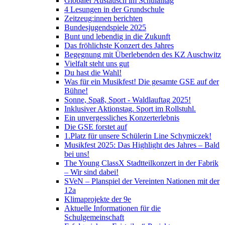
Globaler Austausch im Schulalltag
4 Lesungen in der Grundschule
Zeitzeug:innen berichten
Bundesjugendspiele 2025
Bunt und lebendig in die Zukunft
Das fröhlichste Konzert des Jahres
Begegnung mit Überlebenden des KZ Auschwitz
Vielfalt steht uns gut
Du hast die Wahl!
Was für ein Musikfest! Die gesamte GSE auf der
Bühne!
Sonne, Spaß, Sport - Waldlauftag 2025!
Inklusiver Aktionstag. Sport im Rollstuhl.
Ein unvergessliches Konzerterlebnis
Die GSE forstet auf
1.Platz für unsere Schülerin Line Schymiczek!
Musikfest 2025: Das Highlight des Jahres – Bald
bei uns!
The Young ClassX Stadtteilkonzert in der Fabrik
– Wir sind dabei!
SVeN – Planspiel der Vereinten Nationen mit der
12a
Klimaprojekte der 9e
Aktuelle Informationen für die
Schulgemeinschaft