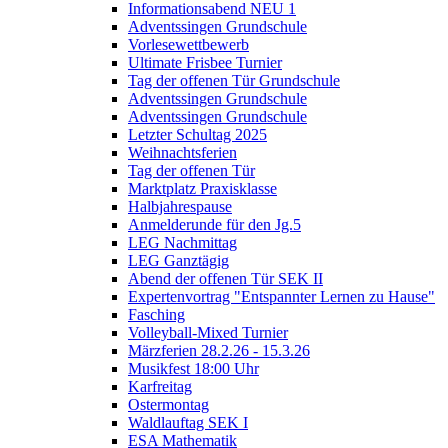
Informationsabend NEU 1
Adventssingen Grundschule
Vorlesewettbewerb
Ultimate Frisbee Turnier
Tag der offenen Tür Grundschule
Adventssingen Grundschule
Adventssingen Grundschule
Letzter Schultag 2025
Weihnachtsferien
Tag der offenen Tür
Marktplatz Praxisklasse
Halbjahrespause
Anmelderunde für den Jg.5
LEG Nachmittag
LEG Ganztägig
Abend der offenen Tür SEK II
Expertenvortrag "Entspannter Lernen zu Hause"
Fasching
Volleyball-Mixed Turnier
Märzferien 28.2.26 - 15.3.26
Musikfest 18:00 Uhr
Karfreitag
Ostermontag
Waldlauftag SEK I
ESA Mathematik