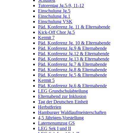
Schulfest
Tutorentag Jg.5-9, 11-12
Einschulung Jg.5
Einschulung Jg.1
Einschulung VSK
Päd. Konferenz Jg. 11 & Elternabende
Kick-Off Chor Jg.5
Kermit 7
Päd. Konferenz Jg. 10 & Elternabende
Päd. Konferenz Jg.9 & Elternabende
Päd. Konferenz Jg.12 & Elternabende
Päd. Konferenz Jg.13 & Elternabende
Päd. Konferenz Jg.7 & Elternabende
Päd. Konferenz Jg.8 & Elternabende
Päd. Konferenz Jg.5 & Elternabende
Kermit 5
Päd. Konferenz Jg.6 & Elternabende
LEG Grundschulabteilung
Elternabend zur Inklusion
Tag der Deutschen Einheit
Herbstferien
Hamburger Waldlaufmeisterschaften
4,5 Jährigen-Vorstellung
Laternenumzug GS
LEG Sek I und II