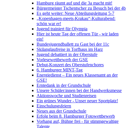
Hamburg räumt auf und die 3a macht mit!
Bürgermeister Tschentscher zu Besuch bei der 4b
Es geht weiter: Neue Abteilungsleitung 5-7
„Kopenhagen-meets-Krakau“-Kulturabend:
schön war er!
Jugend trainiert für Olympia
Hier ist heute Tag der offenen Tür - wir laden
ein!
Bundesjugendballett zu Gast bei der 11c
Skilanglaufreise in Torfhaus im Harz
Jugend debattiert in der Oberstufe
Vorlesewettbewerb der GSE
Debut-Konzert des Oberstufenchores
6. Hamburger MINT-Tag
Energiedienst – Ein neues Klassenamt an der
GSE!
Erntedank in der Grundschule
Unsere Schüler:innen bei der Handwerksmesse
Aktionswoche und Studienreisen
Ein grünes Wunder - Unser neuer Sportplatz!
Einschulungsfeiern
Neues aus der Grundschule
Erfolg beim 8. Hamburger Fotowettbewerb
Vorhang auf, Bühne frei - für stimmgewaltige
Talente