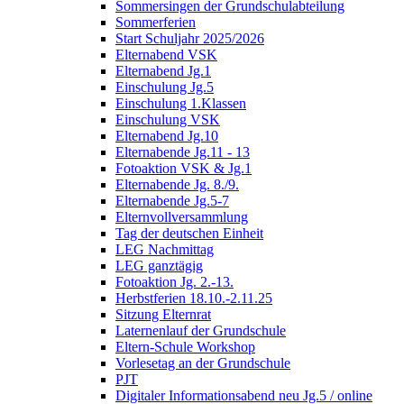
Sommersingen der Grundschulabteilung
Sommerferien
Start Schuljahr 2025/2026
Elternabend VSK
Elternabend Jg.1
Einschulung Jg.5
Einschulung 1.Klassen
Einschulung VSK
Elternabend Jg.10
Elternabende Jg.11 - 13
Fotoaktion VSK & Jg.1
Elternabende Jg. 8./9.
Elternabende Jg.5-7
Elternvollversammlung
Tag der deutschen Einheit
LEG Nachmittag
LEG ganztägig
Fotoaktion Jg. 2.-13.
Herbstferien 18.10.-2.11.25
Sitzung Elternrat
Laternenlauf der Grundschule
Eltern-Schule Workshop
Vorlesetag an der Grundschule
PJT
Digitaler Informationsabend neu Jg.5 / online