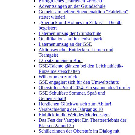
Erfolgreiches „Fairteilen“-Projekt
Adventssingen an der Grundschule
Gemeinsam helfen: Spendenaktion "Fairteilen"
startet wieder!
„Sherlock und Holmes im Zirkus“ – Die 4b
begeistert
Laternenumzug der Grundschule
Qualifikationslauf im Jenischpark
Laternenumzug an der GSE
Aktionswoche: Entdecken, Lernen und
Teamgeist
12b sitzt in einem Boot
GSE-Talente glänzen bei den Leichtathletik-
Einzelmeisterschaften
Willkommen zurück!
GSE engagiert sich für den Umweltschutz
Oberstufen-Pokal 2024: Ein spannendes Turnier
GSE Schulfest: Sommer, Spaß und
Gemeinschaft!
Herzlichen Glückwunsch zum Abitur!
Verabschiedung des Jahrgangs 10
Einblick in die Welt des Modedesigns
Das Fest der Vampire: Ein Theatererlebnis der
Klassen 2a und 2b
Schüler:innen der Oberstufe im Dialog mit