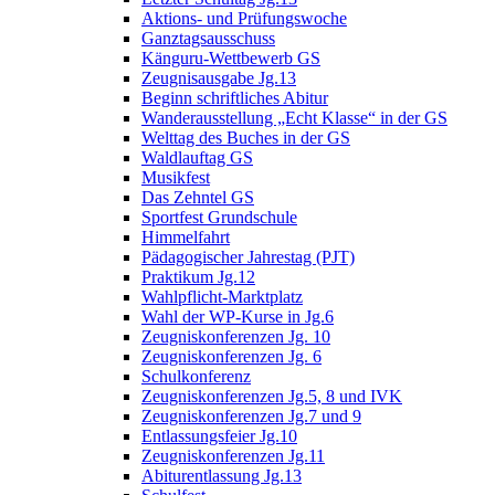
Aktions- und Prüfungswoche
Ganztagsausschuss
Känguru-Wettbewerb GS
Zeugnisausgabe Jg.13
Beginn schriftliches Abitur
Wanderausstellung „Echt Klasse“ in der GS
Welttag des Buches in der GS
Waldlauftag GS
Musikfest
Das Zehntel GS
Sportfest Grundschule
Himmelfahrt
Pädagogischer Jahrestag (PJT)
Praktikum Jg.12
Wahlpflicht-Marktplatz
Wahl der WP-Kurse in Jg.6
Zeugniskonferenzen Jg. 10
Zeugniskonferenzen Jg. 6
Schulkonferenz
Zeugniskonferenzen Jg.5, 8 und IVK
Zeugniskonferenzen Jg.7 und 9
Entlassungsfeier Jg.10
Zeugniskonferenzen Jg.11
Abiturentlassung Jg.13