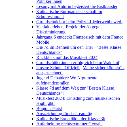
Politiker:innen
Lesung mit Autorin begeistert die Erstklässler
Kulinarische Europameisterschaft im
Schulrestaurant
Grundschulchor beim Polizei-Liederwettbewerb
Vielfalt erleben: Projekt der 8a gegen
Diskriminierung
Jahrgang 6 entdeckt Französisch mit dem France
Mobile
Die 7d im Rennen um den Titel - "Beste Klasse
Deutschlands"
Rückblick auf das Musikfest 2024
Grundschüler:innen erfolgreich beim Waldlauf
Unsere Schule: Offiziell „Mathe sicher können“ -
ausgezeichnet!
Jugend Debattiert: Wo Argumente
aufeinanderprallen
Klasse 7d auf dem Weg zur "Besten Klasse
Deutschlands"!
Musikfest 2024: Einladung zum musikalischen
Highlight!
Bonjour Paris!
Auszeichnung für das Team 6g
Kulinarische Expedition der Klasse 3b
Aufarbeitung rechtsextremer Gewalt: