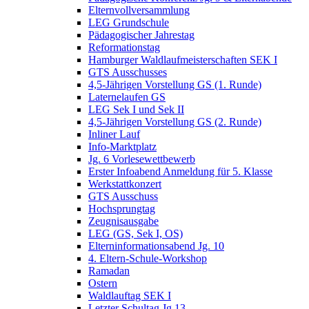
Elternvollversammlung
LEG Grundschule
Pädagogischer Jahrestag
Reformationstag
Hamburger Waldlaufmeisterschaften SEK I
GTS Ausschusses
4,5-Jährigen Vorstellung GS (1. Runde)
Laternelaufen GS
LEG Sek I und Sek II
4,5-Jährigen Vorstellung GS (2. Runde)
Inliner Lauf
Info-Marktplatz
Jg. 6 Vorlesewettbewerb
Erster Infoabend Anmeldung für 5. Klasse
Werkstattkonzert
GTS Ausschuss
Hochsprungtag
Zeugnisausgabe
LEG (GS, Sek I, OS)
Elterninformationsabend Jg. 10
4. Eltern-Schule-Workshop
Ramadan
Ostern
Waldlauftag SEK I
Letzter Schultag Jg.13