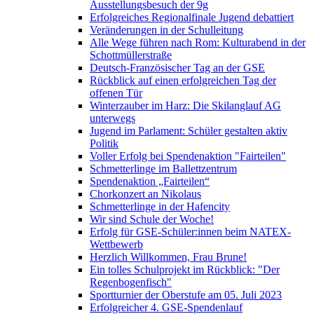
Ausstellungsbesuch der 9g
Erfolgreiches Regionalfinale Jugend debattiert
Veränderungen in der Schulleitung
Alle Wege führen nach Rom: Kulturabend in der
Schottmüllerstraße
Deutsch-Französischer Tag an der GSE
Rückblick auf einen erfolgreichen Tag der
offenen Tür
Winterzauber im Harz: Die Skilanglauf AG
unterwegs
Jugend im Parlament: Schüler gestalten aktiv
Politik
Voller Erfolg bei Spendenaktion "Fairteilen"
Schmetterlinge im Ballettzentrum
Spendenaktion „Fairteilen“
Chorkonzert an Nikolaus
Schmetterlinge in der Hafencity
Wir sind Schule der Woche!
Erfolg für GSE-Schüler:innen beim NATEX-
Wettbewerb
Herzlich Willkommen, Frau Brune!
Ein tolles Schulprojekt im Rückblick: "Der
Regenbogenfisch"
Sportturnier der Oberstufe am 05. Juli 2023
Erfolgreicher 4. GSE-Spendenlauf