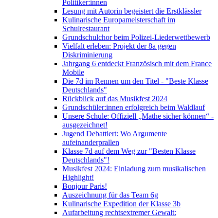
Politiker:innen
Lesung mit Autorin begeistert die Erstklässler
Kulinarische Europameisterschaft im
Schulrestaurant
Grundschulchor beim Polizei-Liederwettbewerb
Vielfalt erleben: Projekt der 8a gegen
Diskriminierung
Jahrgang 6 entdeckt Französisch mit dem France
Mobile
Die 7d im Rennen um den Titel - "Beste Klasse
Deutschlands"
Rückblick auf das Musikfest 2024
Grundschüler:innen erfolgreich beim Waldlauf
Unsere Schule: Offiziell „Mathe sicher können“ -
ausgezeichnet!
Jugend Debattiert: Wo Argumente
aufeinanderprallen
Klasse 7d auf dem Weg zur "Besten Klasse
Deutschlands"!
Musikfest 2024: Einladung zum musikalischen
Highlight!
Bonjour Paris!
Auszeichnung für das Team 6g
Kulinarische Expedition der Klasse 3b
Aufarbeitung rechtsextremer Gewalt: