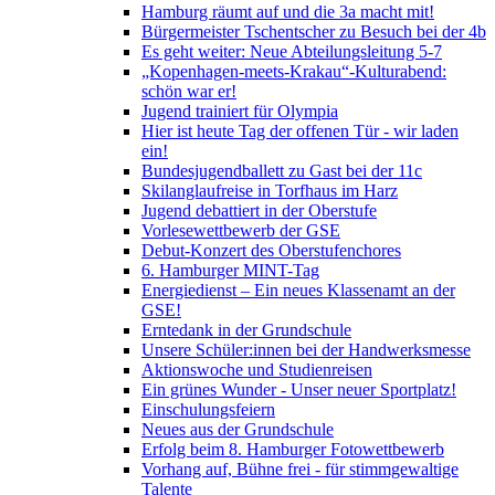
Hamburg räumt auf und die 3a macht mit!
Bürgermeister Tschentscher zu Besuch bei der 4b
Es geht weiter: Neue Abteilungsleitung 5-7
„Kopenhagen-meets-Krakau“-Kulturabend:
schön war er!
Jugend trainiert für Olympia
Hier ist heute Tag der offenen Tür - wir laden
ein!
Bundesjugendballett zu Gast bei der 11c
Skilanglaufreise in Torfhaus im Harz
Jugend debattiert in der Oberstufe
Vorlesewettbewerb der GSE
Debut-Konzert des Oberstufenchores
6. Hamburger MINT-Tag
Energiedienst – Ein neues Klassenamt an der
GSE!
Erntedank in der Grundschule
Unsere Schüler:innen bei der Handwerksmesse
Aktionswoche und Studienreisen
Ein grünes Wunder - Unser neuer Sportplatz!
Einschulungsfeiern
Neues aus der Grundschule
Erfolg beim 8. Hamburger Fotowettbewerb
Vorhang auf, Bühne frei - für stimmgewaltige
Talente