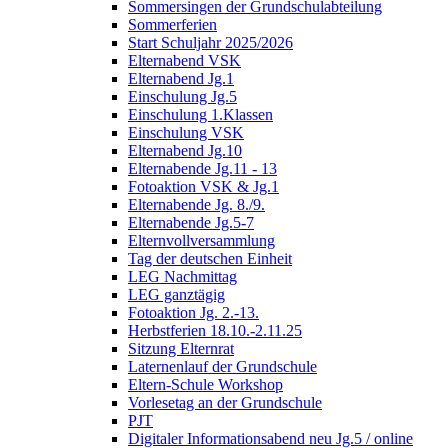
Sommersingen der Grundschulabteilung
Sommerferien
Start Schuljahr 2025/2026
Elternabend VSK
Elternabend Jg.1
Einschulung Jg.5
Einschulung 1.Klassen
Einschulung VSK
Elternabend Jg.10
Elternabende Jg.11 - 13
Fotoaktion VSK & Jg.1
Elternabende Jg. 8./9.
Elternabende Jg.5-7
Elternvollversammlung
Tag der deutschen Einheit
LEG Nachmittag
LEG ganztägig
Fotoaktion Jg. 2.-13.
Herbstferien 18.10.-2.11.25
Sitzung Elternrat
Laternenlauf der Grundschule
Eltern-Schule Workshop
Vorlesetag an der Grundschule
PJT
Digitaler Informationsabend neu Jg.5 / online