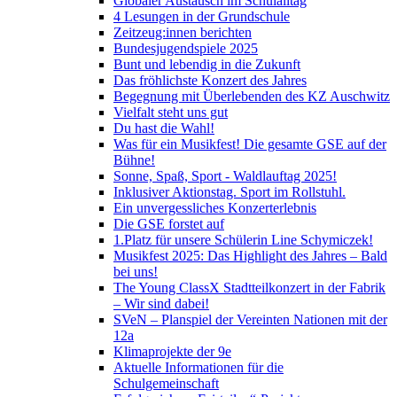
Globaler Austausch im Schulalltag
4 Lesungen in der Grundschule
Zeitzeug:innen berichten
Bundesjugendspiele 2025
Bunt und lebendig in die Zukunft
Das fröhlichste Konzert des Jahres
Begegnung mit Überlebenden des KZ Auschwitz
Vielfalt steht uns gut
Du hast die Wahl!
Was für ein Musikfest! Die gesamte GSE auf der
Bühne!
Sonne, Spaß, Sport - Waldlauftag 2025!
Inklusiver Aktionstag. Sport im Rollstuhl.
Ein unvergessliches Konzerterlebnis
Die GSE forstet auf
1.Platz für unsere Schülerin Line Schymiczek!
Musikfest 2025: Das Highlight des Jahres – Bald
bei uns!
The Young ClassX Stadtteilkonzert in der Fabrik
– Wir sind dabei!
SVeN – Planspiel der Vereinten Nationen mit der
12a
Klimaprojekte der 9e
Aktuelle Informationen für die
Schulgemeinschaft