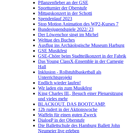
Pflanzenfieber an der GSE
Sportturnier der Oberstufe
Mittagskonzert in der Schotti
Spendenlauf 2023
Stop Motion Animation des WP2-Kurses 7
Bundesjugendspiele 2022/ 23
Der Löwenchor singt im Michel
Welttag des Buches
Ausflug ins Archäologische Museum Harburg
GSE Musikfest
GSE-Chöre beim Stadtteilkonzert in der Fabrik
Das Young ClassX-Ensemble in der Carnegie
Hall
Inklusion - Rollstuhlbasketball als
Unterrichtsprojekt
Endlich wieder laufen!
Wir laden ein zum Musikfest
King Charles III., Besuch einer Plenarsitzung
und vieles mehr
BLACKOUT. DAS BOOTCAMP.
12b rudert in der Aktionswoche
Waffeln für einen guten Zweck
DialogP in der Oberstufe
Die Ballettschule des Hamburg Ballett John
Neumeier live erleben