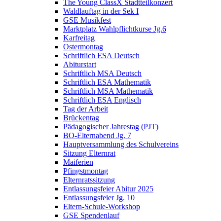
The Young ClassX Stadtteilkonzert
Waldlauftag in der Sek I
GSE Musikfest
Marktplatz Wahlpflichtkurse Jg.6
Karfreitag
Ostermontag
Schriftlich ESA Deutsch
Abiturstart
Schriftlich MSA Deutsch
Schriftlich ESA Mathematik
Schriftlich MSA Mathematik
Schriftlich ESA Englisch
Tag der Arbeit
Brückentag
Pädagogischer Jahrestag (PJT)
BO-Elternabend Jg. 7
Hauptversammlung des Schulvereins
Sitzung Elternrat
Maiferien
Pfingstmontag
Elternratssitzung
Entlassungsfeier Abitur 2025
Entlassungsfeier Jg. 10
Eltern-Schule-Workshop
GSE Spendenlauf