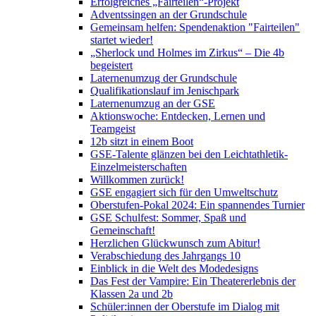
Erfolgreiches „Fairteilen“-Projekt
Adventssingen an der Grundschule
Gemeinsam helfen: Spendenaktion "Fairteilen"
startet wieder!
„Sherlock und Holmes im Zirkus“ – Die 4b
begeistert
Laternenumzug der Grundschule
Qualifikationslauf im Jenischpark
Laternenumzug an der GSE
Aktionswoche: Entdecken, Lernen und
Teamgeist
12b sitzt in einem Boot
GSE-Talente glänzen bei den Leichtathletik-
Einzelmeisterschaften
Willkommen zurück!
GSE engagiert sich für den Umweltschutz
Oberstufen-Pokal 2024: Ein spannendes Turnier
GSE Schulfest: Sommer, Spaß und
Gemeinschaft!
Herzlichen Glückwunsch zum Abitur!
Verabschiedung des Jahrgangs 10
Einblick in die Welt des Modedesigns
Das Fest der Vampire: Ein Theatererlebnis der
Klassen 2a und 2b
Schüler:innen der Oberstufe im Dialog mit