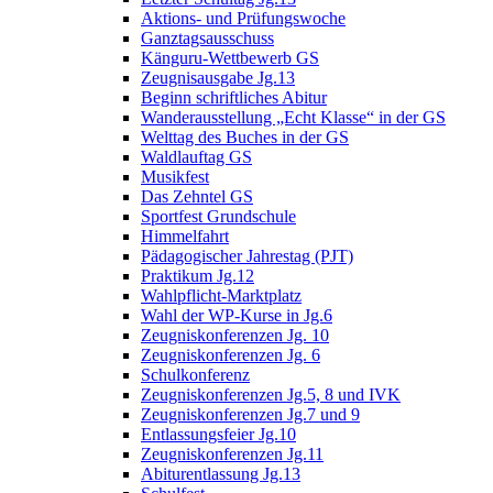
Aktions- und Prüfungswoche
Ganztagsausschuss
Känguru-Wettbewerb GS
Zeugnisausgabe Jg.13
Beginn schriftliches Abitur
Wanderausstellung „Echt Klasse“ in der GS
Welttag des Buches in der GS
Waldlauftag GS
Musikfest
Das Zehntel GS
Sportfest Grundschule
Himmelfahrt
Pädagogischer Jahrestag (PJT)
Praktikum Jg.12
Wahlpflicht-Marktplatz
Wahl der WP-Kurse in Jg.6
Zeugniskonferenzen Jg. 10
Zeugniskonferenzen Jg. 6
Schulkonferenz
Zeugniskonferenzen Jg.5, 8 und IVK
Zeugniskonferenzen Jg.7 und 9
Entlassungsfeier Jg.10
Zeugniskonferenzen Jg.11
Abiturentlassung Jg.13