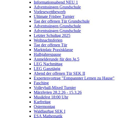
Informationsabend NEU 1
Adventssingen Grundschule
Vorlesewettbewerb
Ultimate Frisbee Turnier
Tag der offenen Tür Grundschule
Adventssingen Grundschule
Adventssingen Grundschule
Letzter Schultag 2025
Weihnachtsferien
Tag der offenen Tür
Marktplatz Praxisklasse
Halbjahrespause
Anmelderunde für den Jg.5
LEG Nachmittag
LEG Ganztägig
Abend der offenen Tür SEK II
Expertenvortrag "Entspannter Lernen zu Hause"
Fasching
Volleyball-Mixed Turnier
Märzferien 28.2.26 - 15.3.26
Musikfest 18:00 Uhr
Karfreitag
Ostermontag
Waldlauftag SEK I
ESA Mathematik