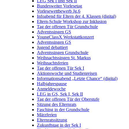
LEG Sek I und Sek II
Bundesweiter Vorlesetag
Vorlesewettbewerb Jg.6
Infoabend für Eltern der 4. Klassen (digital)
Eltern-Schule Workshop zur Inklusion
Tag der offenen Tür Grundschule
Adventssingen GS
YoungClassX Werkstattkonzert
Adventssingen GS
Jugend debattiert
Adventssingen Grundschule
Weihnachtssingen St. Markus
Weihnachtsferien
Tag der offenen Tür Sek I
Aktionswoche und Studienreisen
Informationsabend „Letzte Chance“ (digital)
Halbjahrespause
Anmeldewoche
LEG in GS, Sek I, Sek II
Tag der offenen Tür der Oberstufe
Sitzung des Elternrats
Fasching in der Grundschule
Märzferien
Elternratssitzung
Zukunftstag in der Sek I