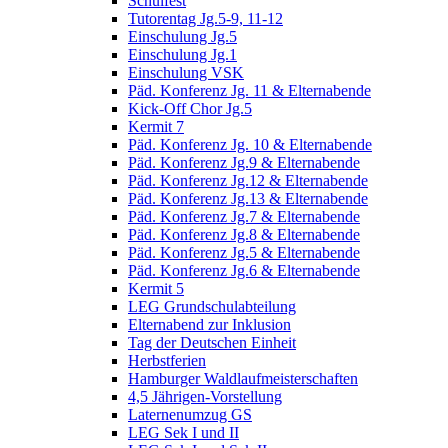
Schulfest
Tutorentag Jg.5-9, 11-12
Einschulung Jg.5
Einschulung Jg.1
Einschulung VSK
Päd. Konferenz Jg. 11 & Elternabende
Kick-Off Chor Jg.5
Kermit 7
Päd. Konferenz Jg. 10 & Elternabende
Päd. Konferenz Jg.9 & Elternabende
Päd. Konferenz Jg.12 & Elternabende
Päd. Konferenz Jg.13 & Elternabende
Päd. Konferenz Jg.7 & Elternabende
Päd. Konferenz Jg.8 & Elternabende
Päd. Konferenz Jg.5 & Elternabende
Päd. Konferenz Jg.6 & Elternabende
Kermit 5
LEG Grundschulabteilung
Elternabend zur Inklusion
Tag der Deutschen Einheit
Herbstferien
Hamburger Waldlaufmeisterschaften
4,5 Jährigen-Vorstellung
Laternenumzug GS
LEG Sek I und II