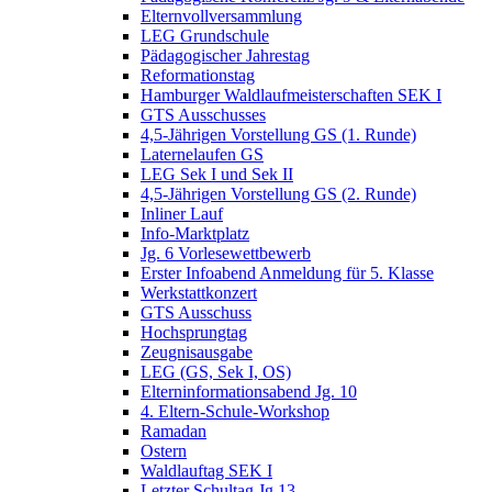
Elternvollversammlung
LEG Grundschule
Pädagogischer Jahrestag
Reformationstag
Hamburger Waldlaufmeisterschaften SEK I
GTS Ausschusses
4,5-Jährigen Vorstellung GS (1. Runde)
Laternelaufen GS
LEG Sek I und Sek II
4,5-Jährigen Vorstellung GS (2. Runde)
Inliner Lauf
Info-Marktplatz
Jg. 6 Vorlesewettbewerb
Erster Infoabend Anmeldung für 5. Klasse
Werkstattkonzert
GTS Ausschuss
Hochsprungtag
Zeugnisausgabe
LEG (GS, Sek I, OS)
Elterninformationsabend Jg. 10
4. Eltern-Schule-Workshop
Ramadan
Ostern
Waldlauftag SEK I
Letzter Schultag Jg.13